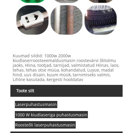
Kuumad sildid: 1000w 2000w
kiudlaserroosteeemaldusmasin roostevärvi õlitolmu
jaoks, Hiina, tootjad, tarnijad, valmistatud Hiinas, laos,
tehas, tehas otse müüa, kohandatud, Luyue, madal
hind, uus disain, kuum müük, tarnimiseks valmis,
Lihtne kasutada, kergesti hooldatav
Toote silt
Laserpuhastusmasin
1000 W kiudlaseriga puhastusmasin
Roosteõli laserpuhastusmasin