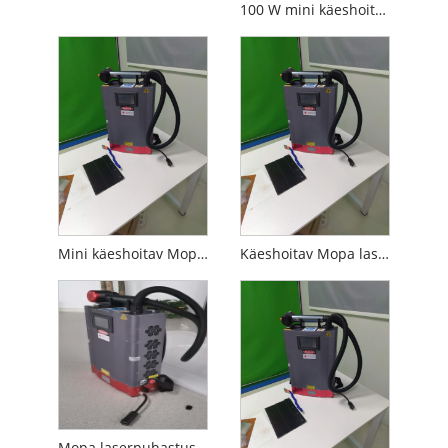
100 W mini käeshoitav Mopa laserpuhastusmasin või metalliroosteõli
Mini käeshoitav Mopa laserpuhastusmasin või metallist roosteõli
Käeshoitav Mopa laserpuhastusmasin või metallist roosteõlitolm
Mopa laserpuhastusmasin