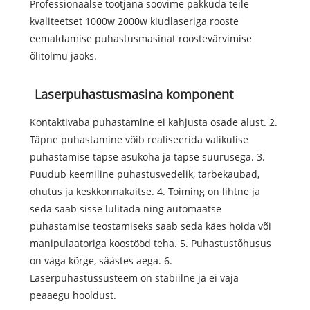
Professionaalse tootjana soovime pakkuda teile
kvaliteetset 1000w 2000w kiudlaseriga rooste
eemaldamise puhastusmasinat roostevärvimise
õlitolmu jaoks.
Laserpuhastusmasina komponent
Kontaktivaba puhastamine ei kahjusta osade alust. 2.
Täpne puhastamine võib realiseerida valikulise
puhastamise täpse asukoha ja täpse suurusega. 3.
Puudub keemiline puhastusvedelik, tarbekaubad,
ohutus ja keskkonnakaitse. 4. Toiming on lihtne ja
seda saab sisse lülitada ning automaatse
puhastamise teostamiseks saab seda käes hoida või
manipulaatoriga koostööd teha. 5. Puhastustõhusus
on väga kõrge, säästes aega. 6.
Laserpuhastussüsteem on stabiilne ja ei vaja
peaaegu hooldust.