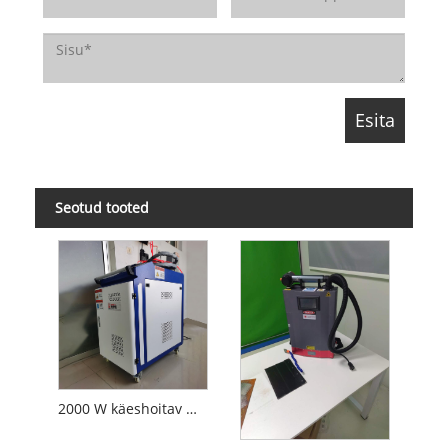
Seotud tooted
2000 W käeshoitav metallist laserroosteeemaldaja suur laserpuhastusmasin