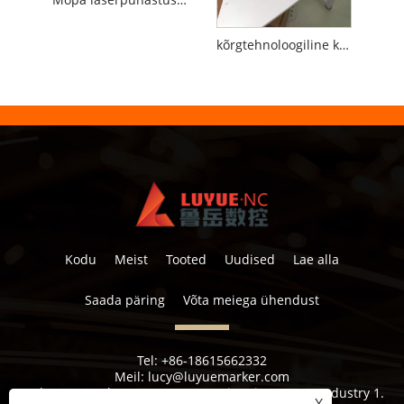
kõrgtehnoloogiline käeshoitav miniimpulsskiudlaseriga puhastusmasin 100w metalliroostevalu eemaldamiseks
Kodu
Meist
Tooted
Uudised
Lae alla
Saada päring
Võta meiega ühendust
Tel:
+86-18615662332
Meil:
lucy@luyuemarker.com
Aadress:
Donghao tööstustsoon, Qingping Street, Industry 1.