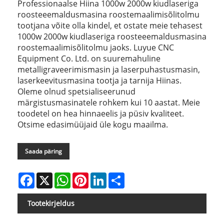
Professionaalse Hiina 1000w 2000w kiudlaseriga
roosteeemaldusmasina roostemaalimisõlitolmu
tootjana võite olla kindel, et ostate meie tehasest
1000w 2000w kiudlaseriga roosteeemaldusmasina
roostemaalimisõlitolmu jaoks. Luyue CNC
Equipment Co. Ltd. on suuremahuline
metalligraveerimismasin ja laserpuhastusmasin,
laserkeevitusmasina tootja ja tarnija Hiinas.
Oleme olnud spetsialiseerunud
märgistusmasinatele rohkem kui 10 aastat. Meie
toodetel on hea hinnaeelis ja püsiv kvaliteet.
Otsime edasimüüjaid üle kogu maailma.
Saada päring
Facebook
X
WhatsApp
Pinterest
LinkedIn
Share
Tootekirjeldus