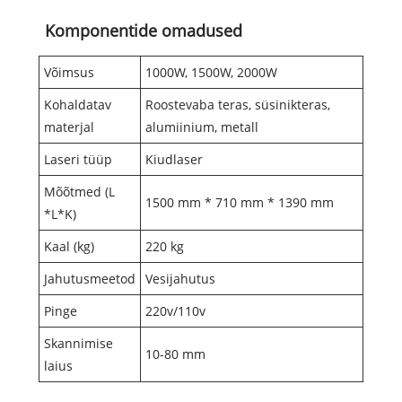
Komponentide omadused
Võimsus
1000W, 1500W, 2000W
Kohaldatav
Roostevaba teras, süsinikteras,
materjal
alumiinium, metall
Laseri tüüp
Kiudlaser
Mõõtmed (L
1500 mm * 710 mm * 1390 mm
*L*K)
Kaal (kg)
220 kg
Jahutusmeetod
Vesijahutus
Pinge
220v/110v
Skannimise
10-80 mm
laius