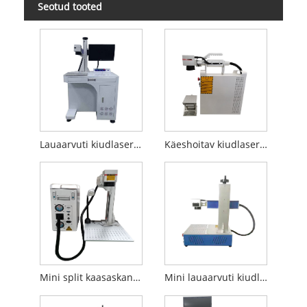
Seotud tooted
Lauaarvuti kiudlaseriga märgistamismasin
Käeshoitav kiudlaseriga markeerimismasin
Mini split kaasaskantav fiiberlaseriga märgistamismasin
Mini lauaarvuti kiudlaseriga märgistamismasin