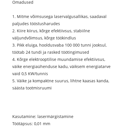
Omadused
1. Mitme võimsusega laservalgusallikas, saadaval
paljudes tööstusharudes
2. Kiire kiirus, kõrge efektiivsus, stabiilne
väljundvõimsus, kõrge töökindlus
3. Pikk eluiga, hooldusvaba 100 000 tunni jooksul,
töötab 24 tundi ja rasked töötingimused
4. Kõrge elektrooptilise muundamise efektiivsus,
väike energiaühenduse kadu, väiksem energiatarve
vaid 0,5 KW/tunnis
5. Väike ja kompaktne suurus, lihtne kaasas kanda,
säästa tootmisruumi
Kasutamine: lasermärgistamine
Töötäpsus: 0,01 mm