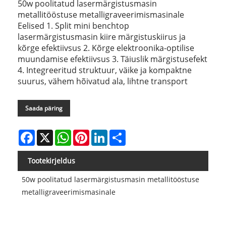
50w poolitatud lasermärgistusmasin
metallitööstuse metalligraveerimismasinale
Eelised 1. Split mini benchtop
lasermärgistusmasin kiire märgistuskiirus ja
kõrge efektiivsus 2. Kõrge elektroonika-optilise
muundamise efektiivsus 3. Täiuslik märgistusefekt
4. Integreeritud struktuur, väike ja kompaktne
suurus, vähem hõivatud ala, lihtne transport
Saada päring
Facebook
X
WhatsApp
Pinterest
LinkedIn
Share
Tootekirjeldus
50w poolitatud lasermärgistusmasin metallitööstuse
metalligraveerimismasinale