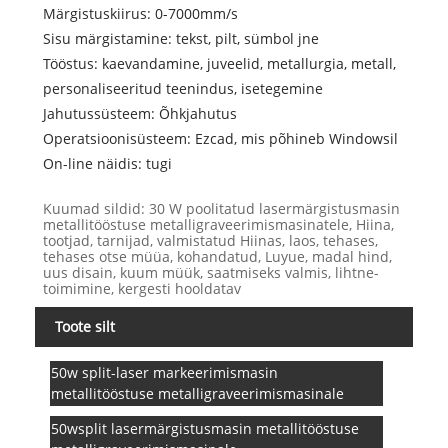
Märgistuskiirus: 0-7000mm/s
Sisu märgistamine: tekst, pilt, sümbol jne
Tööstus: kaevandamine, juveelid, metallurgia, metall,
personaliseeritud teenindus, isetegemine
Jahutussüsteem: Õhkjahutus
Operatsioonisüsteem: Ezcad, mis põhineb Windowsil
On-line näidis: tugi
Kuumad sildid: 30 W poolitatud lasermärgistusmasin
metallitööstuse metalligraveerimismasinatele, Hiina,
tootjad, tarnijad, valmistatud Hiinas, laos, tehases,
tehases otse müüa, kohandatud, Luyue, madal hind,
uus disain, kuum müük, saatmiseks valmis, lihtne-
toimimine, kergesti hooldatav
Toote silt
50w split-laser markeerimismasin
metallitööstuse metalligraveerimismasinale
50wsplit lasermärgistusmasin metallitööstuse