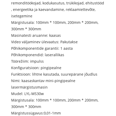
remonditöökojad, kodukasutus, trükikojad, ehitustööd
, energeetika ja kaevandamine, reklaamiettevõte,
isetegemine
Märgistusala: 100mm * 100mm, 200mm * 200mm,
300mm * 300mm
Masinatesti aruanne: kaasas
Video väljaminev ülevaatus: Pakutakse
Põhikomponentide garantii: 1 aasta
Põhikomponendid: laserallikas
Töörežiim: impulss
Konfiguratsioon: pingipealne
Funktsioon: lihtne kasutada, suurepärane jõudlus
Nimi: kaasaskantav mini-pingipealne
lasermärgistusmasin
Mudel: LYL-MS30w
Märgistusala: 100mm * 100mm, 200mm * 200mm,
300mm * 300mm
Märgistussügavus:0,01-1mm