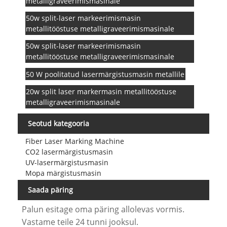
metalligraveerimismasinale
50w split-laser markeerimismasin
metallitööstuse metalligraveerimismasinale
50w split-laser markeerimismasin
metallitööstuse metalligraveerimismasinale
50 W poolitatud lasermärgistusmasin metallile
20w split laser markermasin metallitööstuse
metalligraveerimismasinale
Seotud kategooria
Fiber Laser Marking Machine
CO2 lasermärgistusmasin
UV-lasermärgistusmasin
Mopa märgistusmasin
Saada päring
Palun esitage oma päring allolevas vormis.
Vastame teile 24 tunni jooksul.