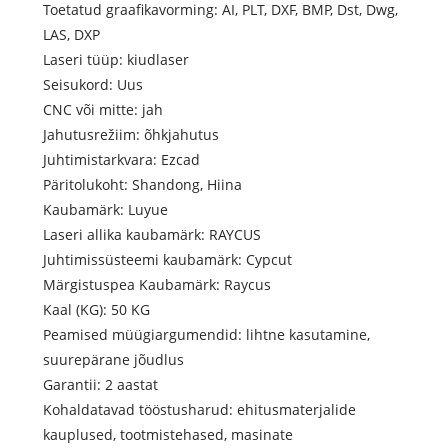
Toetatud graafikavorming: AI, PLT, DXF, BMP, Dst, Dwg,
LAS, DXP
Laseri tüüp: kiudlaser
Seisukord: Uus
CNC või mitte: jah
Jahutusrežiim: õhkjahutus
Juhtimistarkvara: Ezcad
Päritolukoht: Shandong, Hiina
Kaubamärk: Luyue
Laseri allika kaubamärk: RAYCUS
Juhtimissüsteemi kaubamärk: Cypcut
Märgistuspea Kaubamärk: Raycus
Kaal (KG): 50 KG
Peamised müügiargumendid: lihtne kasutamine,
suurepärane jõudlus
Garantii: 2 aastat
Kohaldatavad tööstusharud: ehitusmaterjalide
kauplused, tootmistehased, masinate