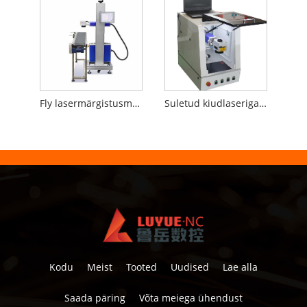
Fly lasermärgistusmasin tootmisliinile
Suletud kiudlaseriga märgistamismasin
Kodu
Meist
Tooted
Uudised
Lae alla
Saada päring
Võta meiega ühendust