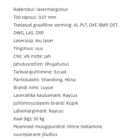
Rakendus: lasermärgistus
Töö täpsus: 0,01 mm
Toetatud graafiline vorming: AI, PLT, DXF, BMP, DST,
DWG, LAS, DXP
Laserüüp: kiu laser
Tingimus: uus
CNC või mitte: jah
Jahutusrežiim: õhujahutus
Tarkvarajuhtimine: Ezcad
Päritolukoht: Shandong, Hiina
Brändi nimi: Luyue
Laserallika kaubamärk: Raycus
Juhtimissüsteemi bränd: Küpik
Lahemärgimärk: Raycus
Kaal (kg): 50 kg
Peamised müügipunktid: lihtne töötamine,
suurepärane jõudlus