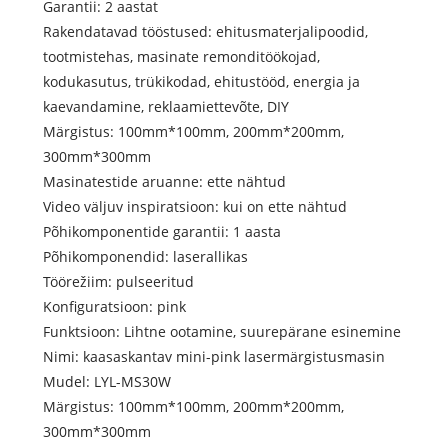
Garantii: 2 aastat
Rakendatavad tööstused: ehitusmaterjalipoodid,
tootmistehas, masinate remonditöökojad,
kodukasutus, trükikodad, ehitustööd, energia ja
kaevandamine, reklaamiettevõte, DIY
Märgistus: 100mm*100mm, 200mm*200mm,
300mm*300mm
Masinatestide aruanne: ette nähtud
Video väljuv inspiratsioon: kui on ette nähtud
Põhikomponentide garantii: 1 aasta
Põhikomponendid: laserallikas
Töörežiim: pulseeritud
Konfiguratsioon: pink
Funktsioon: Lihtne ootamine, suurepärane esinemine
Nimi: kaasaskantav mini-pink lasermärgistusmasin
Mudel: LYL-MS30W
Märgistus: 100mm*100mm, 200mm*200mm,
300mm*300mm