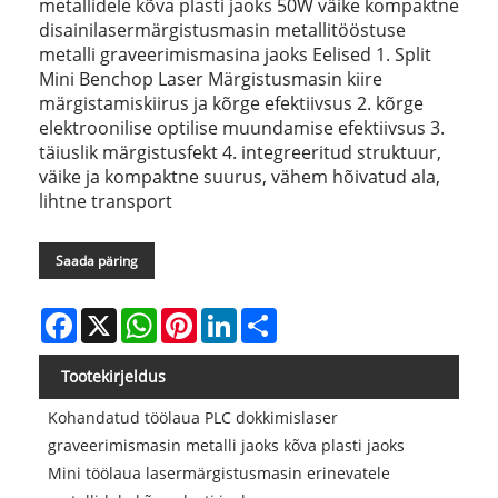
metallidele kõva plasti jaoks 50W väike kompaktne
disainilasermärgistusmasin metallitööstuse
metalli graveerimismasina jaoks Eelised 1. Split
Mini Benchop Laser Märgistusmasin kiire
märgistamiskiirus ja kõrge efektiivsus 2. kõrge
elektroonilise optilise muundamise efektiivsus 3.
täiuslik märgistusfekt 4. integreeritud struktuur,
väike ja kompaktne suurus, vähem hõivatud ala,
lihtne transport
Saada päring
Facebook
X
WhatsApp
Pinterest
LinkedIn
Share
Tootekirjeldus
Kohandatud töölaua PLC dokkimislaser
graveerimismasin metalli jaoks kõva plasti jaoks
Mini töölaua lasermärgistusmasin erinevatele