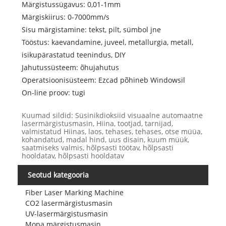
Märgistussügavus: 0,01-1mm
Märgiskiirus: 0-7000mm/s
Sisu märgistamine: tekst, pilt, sümbol jne
Tööstus: kaevandamine, juveel, metallurgia, metall,
isikupärastatud teenindus, DIY
Jahutussüsteem: õhujahutus
Operatsioonisüsteem: Ezcad põhineb Windowsil
On-line proov: tugi
Kuumad sildid: Süsinikdioksiid visuaalne automaatne
lasermärgistusmasin, Hiina, tootjad, tarnijad,
valmistatud Hiinas, laos, tehases, tehases, otse müüa,
kohandatud, madal hind, uus disain, kuum müük,
saatmiseks valmis, hõlpsasti töötav, hõlpsasti
hooldatav, hõlpsasti hooldatav
Seotud kategooria
Fiber Laser Marking Machine
CO2 lasermärgistusmasin
UV-lasermärgistusmasin
Mopa märgistusmasin