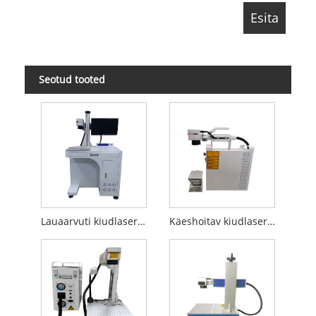
Seotud tooted
Lauaarvuti kiudlaseriga märgistamismasin
Käeshoitav kiudlaseriga markeerimismasin