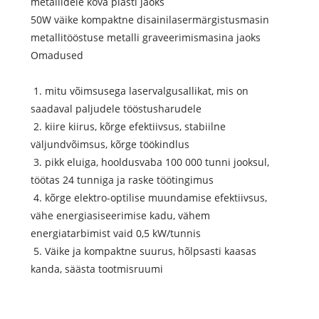
metallidele kõva plasti jaoks
50W väike kompaktne disainilasermärgistusmasin
metallitööstuse metalli graveerimismasina jaoks
Omadused
1. mitu võimsusega laservalgusallikat, mis on
saadaval paljudele tööstusharudele
2. kiire kiirus, kõrge efektiivsus, stabiilne
väljundvõimsus, kõrge töökindlus
3. pikk eluiga, hooldusvaba 100 000 tunni jooksul,
töötas 24 tunniga ja raske töötingimus
4. kõrge elektro-optilise muundamise efektiivsus,
vähe energiasiseerimise kadu, vähem
energiatarbimist vaid 0,5 kW/tunnis
5. Väike ja kompaktne suurus, hõlpsasti kaasas
kanda, säästa tootmisruumi