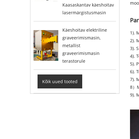
mood
Kaasaskantav käeshoitav
lasermärgistusmasin
Par
Käeshoitav elektriline
1).
graveerimismasin,
2). 
metallist
3). 
graveerimismasin
4). 
terastorule
5). 
6). 
7). 
Kõik uued tooted
8）Ma
9). 