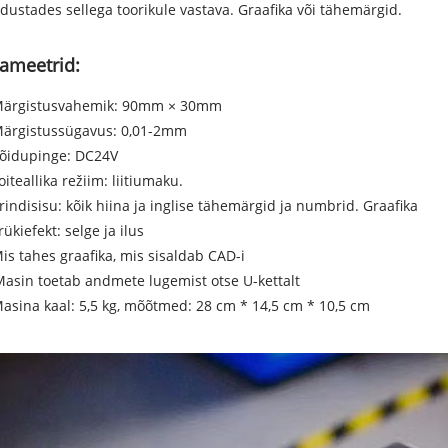
ustades sellega toorikule vastava. Graafika või tähemärgid.
ameetrid:
 Märgistusvahemik: 90mm × 30mm
Märgistussügavus: 0,01-2mm
Sõidupinge: DC24V
Toiteallika režiim: liitiumaku.
Prindisisu: kõik hiina ja inglise tähemärgid ja numbrid. Graafika
Trükiefekt: selge ja ilus
Mis tahes graafika, mis sisaldab CAD-i
sin toetab andmete lugemist otse U-kettalt
Masina kaal: 5,5 kg, mõõtmed: 28 cm * 14,5 cm * 10,5 cm