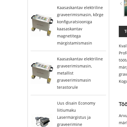
Kaasaskantav elektriline
graveerimismasin, kõrge
konfiguratsiooniga
kaasaskantav
T
magnetitega
märgistamismasin
Kval
Prof
Kaasaskantav elektriline
tööt
graveerimismasin,
märg
metallist
grav
graveerimismasin
Kogu
terastorule
Uus disain Economy
Tö
liitiumaku
Arvu
Lasermärgistus ja
märk
graveerimine