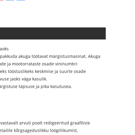
jaoks
e pakkuda akuga töötavat märgistusmasinat. Akuga
ode ja mootorrataste osade vininumbri
ks tööstuslikeks keskmise ja suurte osade
vuse jaoks väga kasulik.
rgistuse täpsuse ja pika kasutusea.
astavalt arvuti poolt redigeeritud graafiliste
ailile kõrgsageduslikku löögiliikumist,