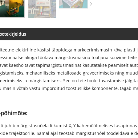
ootekirjeldus
iteetne elektriline käsitsi täppidega markeerimismasin kõva plasti 
essionaalse akuga töötava märgistusmasina tootjana soovime teil
avat käeshoitavat täpimärgistusmasinat kasutatakse peamiselt aut
istamiseks, mehaaniliseks metallosade graveerimiseks ning muude
eerimiseks ja märgistamiseks. See on teie toote tuvastamise jälgita
 masin võtab vastu imporditud tööstuslikke komponente, tagab mä
öpõhimõte:
ti juhib märgistusnõela liikumist X, Y kahemõõtmelises tasapinnas v
ide trajektoorile. Samal ajal teostab märgistusnõel töödeldavale det