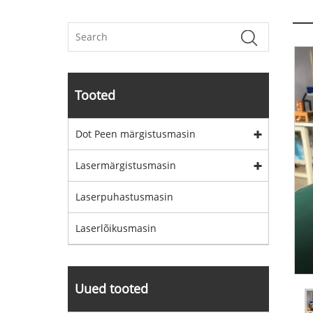
Tooted
Dot Peen märgistusmasin
Lasermärgistusmasin
Laserpuhastusmasin
Laserlõikusmasin
Uued tooted