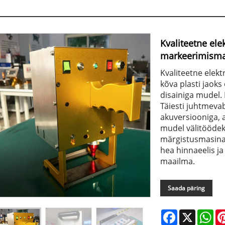
Kvaliteetne elek
markeerimismas
Kvaliteetne elekt
kõva plasti jaok
disainiga mudel. P
Täiesti juhtmeva
akuversiooniga, a
mudel välitöödek
märgistusmasinat
hea hinnaeelis ja
maailma.
Saada päring
Facebook
X
Wh