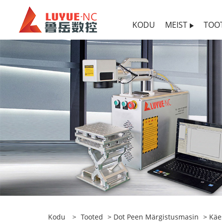
KODU
MEIST
TOO
Kodu
>
Tooted
>
Dot Peen Märgistusmasin
>
Käe