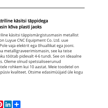
triline käsitsi täppidega
in kõva plasti jaoks
riline käsitsi täppismärgistusmasin metallist
s on Luyue CNC Equipment Co. Ltd. uue
ole vaja elektrit ega õhuallikat ega jooni.
ba metalligraveerimismasin, see ka teise
ku töötab pidevalt 4-6 tundi. See on ideaalne
s. Oleme olnud spetsialiseerunud
ele rohkem kui 10 aastat. Meie toodetel on
 püsiv kvaliteet. Otsime edasimüüjaid üle kogu
atsApp
Pinterest
LinkedIn
Share