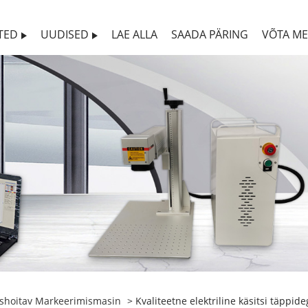
TED
UUDISED
LAE ALLA
SAADA PÄRING
VÕTA M
shoitav Markeerimismasin
> Kvaliteetne elektriline käsitsi täppi