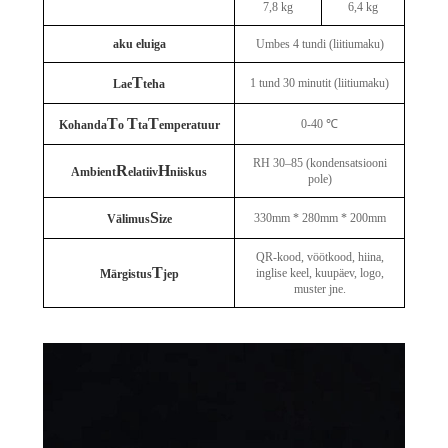
7,8 kg
6,4 kg
aku eluiga
Umbes 4 tundi (liitiumaku)
T
1 tund 30 minutit (liitiumaku)
Lae
teha
T
T
T
0-40 ℃
Kohanda
o
ta
emperatuur
RH 30–85 (kondensatsiooni
R
H
Ambient
elatiiv
niiskus
pole)
S
330mm * 280mm * 200mm
Välimus
ize
QR-kood, vöötkood, hiina,
T
inglise keel, kuupäev, logo,
Märgistus
jep
muster jne.