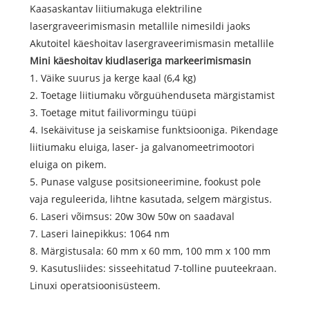
Kaasaskantav liitiumakuga elektriline
lasergraveerimismasin metallile nimesildi jaoks
Akutoitel käeshoitav lasergraveerimismasin metallile
Mini käeshoitav kiudlaseriga markeerimismasin
1. Väike suurus ja kerge kaal (6,4 kg)
2. Toetage liitiumaku võrguühenduseta märgistamist
3. Toetage mitut failivormingu tüüpi
4. Isekäivituse ja seiskamise funktsiooniga. Pikendage
liitiumaku eluiga, laser- ja galvanomeetrimootori
eluiga on pikem.
5. Punase valguse positsioneerimine, fookust pole
vaja reguleerida, lihtne kasutada, selgem märgistus.
6. Laseri võimsus: 20w 30w 50w on saadaval
7. Laseri lainepikkus: 1064 nm
8. Märgistusala: 60 mm x 60 mm, 100 mm x 100 mm
9. Kasutusliides: sisseehitatud 7-tolline puuteekraan.
Linuxi operatsioonisüsteem.