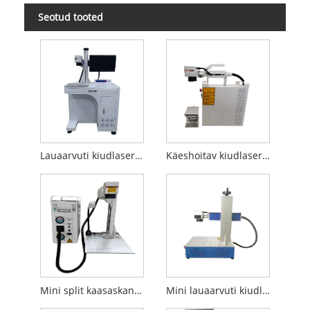
Seotud tooted
Lauaarvuti kiudlaseriga märgistamismasin
Käeshoitav kiudlaseriga markeerimismasin
Mini split kaasaskantav fiiberlaseriga märgistamismasin
Mini lauaarvuti kiudlaseriga märgistamismasin