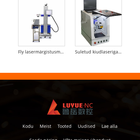
Fly lasermärgistusmasin tootmisliinile
Suletud kiudlaseriga märgistamismasin
Kodu
Meist
Tooted
Uudised
Lae alla