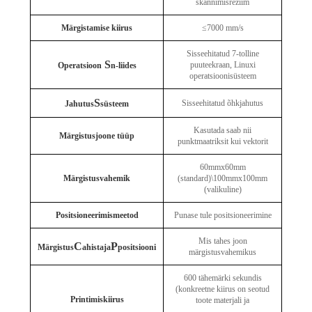
skannimisrežiim
Märgistamise kiirus
≤7000 mm/s
Sisseehitatud 7-tolline
S
puuteekraan, Linuxi
Operatsioon
n-liides
operatsioonisüsteem
S
Sisseehitatud õhkjahutus
Jahutus
süsteem
Kasutada saab nii
Märgistusjoone tüüp
punktmaatriksit kui vektorit
60mmx60mm
Märgistusvahemik
(standard)\100mmx100mm
(valikuline)
Positsioneerimismeetod
Punase tule positsioneerimine
Mis tahes joon
C
P
Märgistus
ahistaja
positsiooni
märgistusvahemikus
600 tähemärki sekundis
(konkreetne kiirus on seotud
Printimiskiirus
toote materjali ja