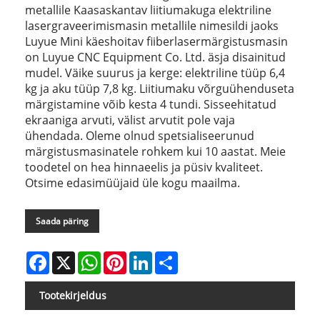
metallile Kaasaskantav liitiumakuga elektriline
lasergraveerimismasin metallile nimesildi jaoks
Luyue Mini käeshoitav fiiberlasermärgistusmasin
on Luyue CNC Equipment Co. Ltd. äsja disainitud
mudel. Väike suurus ja kerge: elektriline tüüp 6,4
kg ja aku tüüp 7,8 kg. Liitiumaku võrguühenduseta
märgistamine võib kesta 4 tundi. Sisseehitatud
ekraaniga arvuti, välist arvutit pole vaja
ühendada. Oleme olnud spetsialiseerunud
märgistusmasinatele rohkem kui 10 aastat. Meie
toodetel on hea hinnaeelis ja püsiv kvaliteet.
Otsime edasimüüjaid üle kogu maailma.
Saada päring
Facebook
X
WhatsApp
Pinterest
LinkedIn
Share
Tootekirjeldus