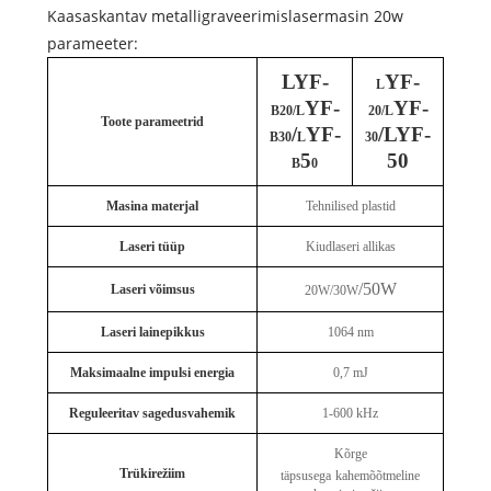
Kaasaskantav metalligraveerimislasermasin 20w
parameeter:
LYF-
YF-
L
YF-
YF-
B20/L
20/L
Toote parameetrid
/
YF-
/LYF-
B30
L
30
5
50
B
0
Masina materjal
Tehnilised plastid
Laseri tüüp
Kiudlaseri allikas
/50W
Laseri võimsus
20W/30W
Laseri lainepikkus
1064 nm
Maksimaalne impulsi energia
0,7 mJ
Reguleeritav sagedusvahemik
1-600 kHz
Kõrge
Trükirežiim
täpsusega
kahemõõtmeline