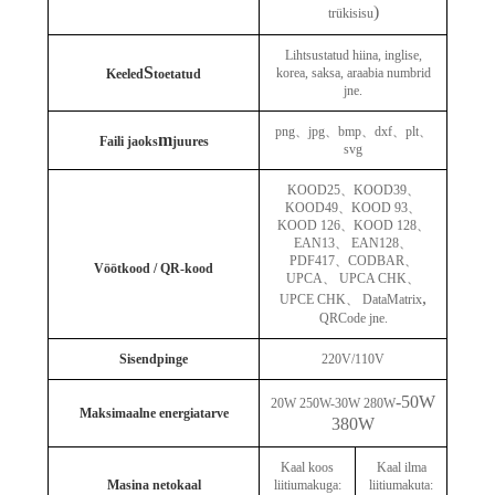
)
trükisisu
Lihtsustatud hiina, inglise,
S
korea, saksa, araabia numbrid
Keeled
toetatud
jne.
png
、
jpg
、
bmp
、
dxf
、
plt
、
m
Faili jaoks
juures
svg
KOOD25
、
KOOD39
、
KOOD49
、
KOOD 93
、
KOOD 126
、
KOOD 128
、
EAN13
、
EAN128
、
PDF417
、
CODBAR
、
Vöötkood / QR-kood
UPCA
、
UPCA CHK
、
,
UPCE CHK
、
DataMatrix
QRCode jne.
Sisendpinge
220V/110V
-50W
20W 250W-30W 280W
Maksimaalne energiatarve
380W
Kaal koos
Kaal ilma
Masina netokaal
liitiumakuga:
liitiumakuta: